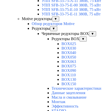
УПП SFB-33-75-A-11 380В, 75 кВт
УПП SFB-33-75-E-00 380В, 75 кВт
УПП SFB-33-75-E-10 380В, 75 кВт
УПП SFB-33-75-E-11 380В, 75 кВт
Motive редукторы
▼
Обзор редукторов Motive
Редукторы
▼
Червячные редукторы BOX
▼
Редукторы BOX
▼
BOX025
BOX030
BOX040
BOX050
BOX063
BOX075
BOX090
BOX110
BOX130
BOX150
Технические характеристики
Данные зацепления
Масла и смазывание
Монтаж
Эффективность
STADIO