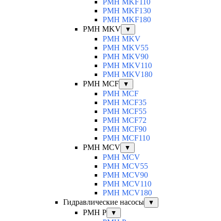
PMH MKF110
PMH MKF130
PMH MKF180
PMH MKV
▼
PMH MKV
PMH MKV55
PMH MKV90
PMH MKV110
PMH MKV180
PMH MCF
▼
PMH MCF
PMH MCF35
PMH MCF55
PMH MCF72
PMH MCF90
PMH MCF110
PMH MCV
▼
PMH MCV
PMH MCV55
PMH MCV90
PMH MCV110
PMH MCV180
Гидравлические насосы
▼
PMH P
▼