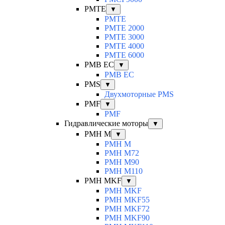
PMTE
▼
PMTE
PMTE 2000
PMTE 3000
PMTE 4000
PMTE 6000
PMB EC
▼
PMB EC
PMS
▼
Двухмоторные PMS
PMF
▼
PMF
Гидравлические моторы
▼
PMH M
▼
PMH M
PMH M72
PMH M90
PMH M110
PMH MKF
▼
PMH MKF
PMH MKF55
PMH MKF72
PMH MKF90