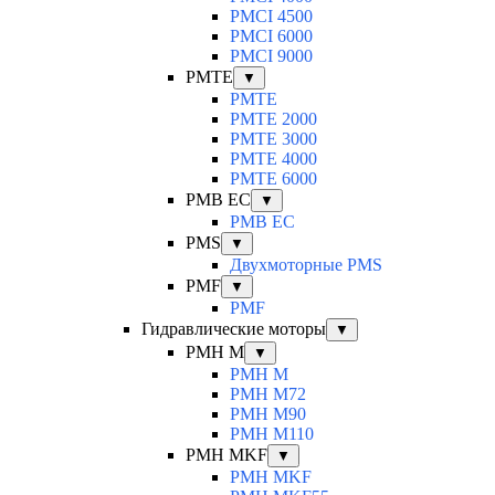
PMCI 4500
PMCI 6000
PMCI 9000
PMTE
▼
PMTE
PMTE 2000
PMTE 3000
PMTE 4000
PMTE 6000
PMB EC
▼
PMB EC
PMS
▼
Двухмоторные PMS
PMF
▼
PMF
Гидравлические моторы
▼
PMH M
▼
PMH M
PMH M72
PMH M90
PMH M110
PMH MKF
▼
PMH MKF