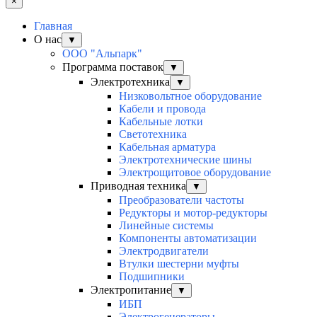
×
Главная
О нас
▼
ООО "Альпарк"
Программа поставок
▼
Электротехника
▼
Низковольтное оборудование
Кабели и провода
Кабельные лотки
Светотехника
Кабельная арматура
Электротехнические шины
Электрощитовое оборудование
Приводная техника
▼
Преобразователи частоты
Редукторы и мотор-редукторы
Линейные системы
Компоненты автоматизации
Электродвигатели
Втулки шестерни муфты
Подшипники
Электропитание
▼
ИБП
Электрогенераторы