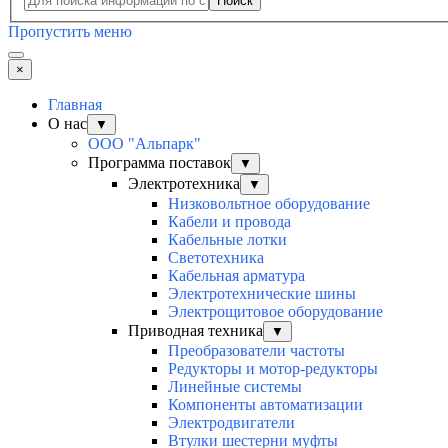
Поиск
Пропустить меню
×
Главная
О нас
▼
ООО "Альпарк"
Программа поставок
▼
Электротехника
▼
Низковольтное оборудование
Кабели и провода
Кабельные лотки
Светотехника
Кабельная арматура
Электротехнические шины
Электрощитовое оборудование
Приводная техника
▼
Преобразователи частоты
Редукторы и мотор-редукторы
Линейные системы
Компоненты автоматизации
Электродвигатели
Втулки шестерни муфты